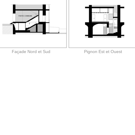
Façade Nord et Sud
Pignon Est et Ouest
-